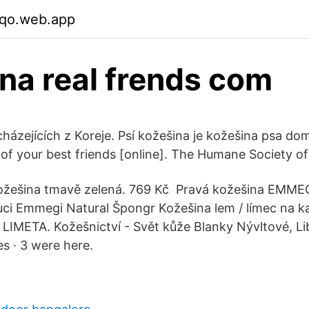
rqo.web.app
na real frends com
házejících z Koreje. Psí kožešina je kožešina psa do
 of your best friends [online]. The Humane Society 
ožešina tmavě zelená. 769 Kč Pravá kožešina EMMEG
ci Emmegi Natural Špongr Kožešina lem / límec na ka
LIMETA. Kožešnictví - Svět kůže Blanky Nývltové, L
es · 3 were here.