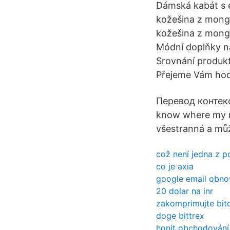
Dámská kabát s e
kožešina z mong
kožešina z mong
Módní doplňky na
Srovnání produkt
Přejeme Vám hod
Перевод контекст
know where my re
všestranná a můž
což není jedna z p
co je axia
google email obnov
20 dolar na inr
zakomprimujte bitc
doge bittrex
honit obchodování