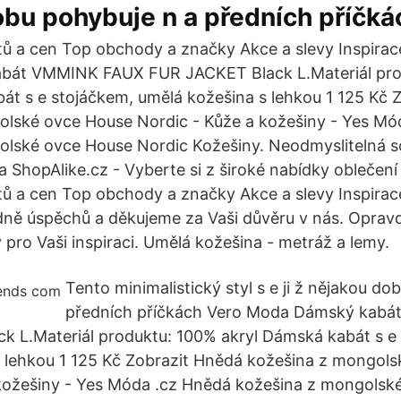
bu pohybuje n a předních příčká
ů a cen Top obchody a značky Akce a slevy Inspirac
bát VMMINK FAUX FUR JACKET Black L.Materiál pro
át s e stojáčkem, umělá kožešina s lehkou 1 125 Kč 
olské ovce House Nordic - Kůže a kožešiny - Yes Mó
olské ovce House Nordic Kožešiny. Neodmyslitelná s
 ShopAlike.cz - Vyberte si z široké nabídky oblečení
ů a cen Top obchody a značky Akce a slevy Inspirac
ně úspěchů a děkujeme za Vaši důvěru v nás. Opravd
 pro Vaši inspiraci. Umělá kožešina - metráž a lemy.
Tento minimalistický styl s e ji ž nějakou do
předních příčkách Vero Moda Dámský kab
 L.Materiál produktu: 100% akryl Dámská kabát s e
s lehkou 1 125 Kč Zobrazit Hnědá kožešina z mongol
 kožešiny - Yes Móda .cz Hnědá kožešina z mongolsk