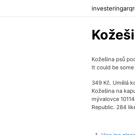
investeringarq
Kožeši
Kožešina psů poc
It could be some
349 Kč. Umělá k
Kožešina na kapu
mývalovce 10114 
Republic. 284 lik