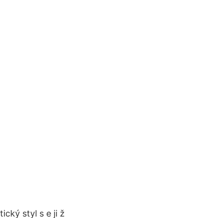
ký styl s e ji ž