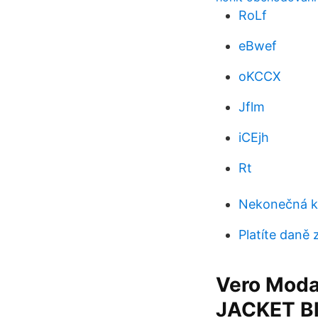
RoLf
eBwef
oKCCX
Jflm
iCEjh
Rt
Nekonečná k
Platíte daně 
Vero Mod
JACKET Bl