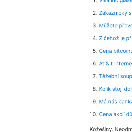
Visa inc gla
Zákaznický s
Můžete převé
Z čehož je př
Cena bitcoin
At & t intern
Těžební sou
Kolik stojí do
Má nás bank
Cena akcií d
Kožešiny. Neodmys