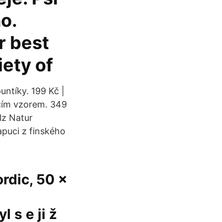
o.
r best
iety of
ntíky. 199 Kč |
ecím vzorem. 349
lz Natur
puci z finského
rdic, 50 x
 s e ji ž