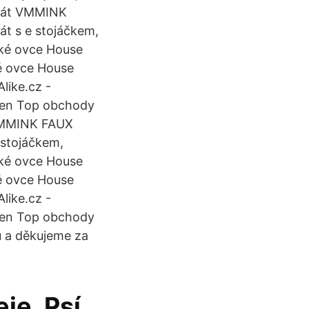
abát VMMINK
t s e stojáčkem,
ské ovce House
é ovce House
like.cz -
 cen Top obchody
 VMMINK FAUX
 stojáčkem,
ské ovce House
é ovce House
like.cz -
 cen Top obchody
ů a děkujeme za
je. Psí