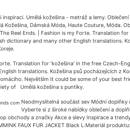
i inspiraci. Umělá kožešina - metráž a lemy. Oblečení
lá Kožešina, Dámská Móda, Haute Couture, Móda. Ob
l The Reel Ends. | Fashion is my Forte. Translation for 
sh dictionary and many other English translations. K
oreje.
orte. Translation for 'kožešina' in the free Czech-Eng
nglish translations. Kožešina psů pocházejících z Kor
domácího. Největším It could be some of your best fri
ety of Umělá kožešina s puntíky.
Neodmyslitelná součást sev Módní doplňky 
Vyberte si z široké nabídky oblečení a dopl
op obchody a značky Akce a slevy Inspirace a tren
MINK FAUX FUR JACKET Black L.Materiál produktu: