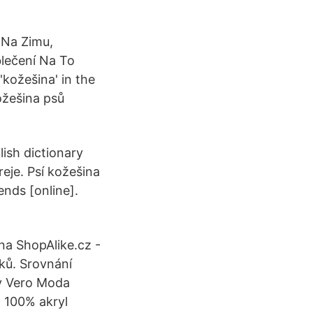
 Na Zimu,
lečení Na To
'kožešina' in the
ožešina psů
lish dictionary
eje. Psí kožešina
ends [online].
na ShopAlike.cz -
ňků. Srovnání
dy Vero Moda
 100% akryl