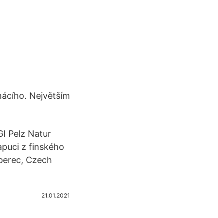
mácího. Největším
of
I Pelz Natur
puci z finského
iberec, Czech
21.01.2021