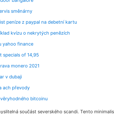
ssdoor bangalore
ervis směnárny
st peníze z paypal na debetní kartu
íklad kvízu o nekrytých penězích
u yahoo finance
et specials of 14,95
prava monero 2021
lar v dubaji
a ach převody
ůvěryhodného bitcoinu
litelná součást severského scandi. Tento minimalistic