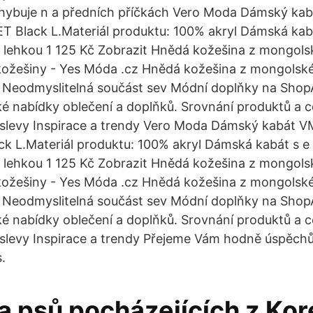
hybuje n a předních příčkách Vero Moda Dámský k
 Black L.Materiál produktu: 100% akryl Dámská kabá
s lehkou 1 125 Kč Zobrazit Hnědá kožešina z mongol
 kožešiny - Yes Móda .cz Hnědá kožešina z mongolsk
 Neodmyslitelná součást sev Módní doplňky na ShopA
oké nabídky oblečení a doplňků. Srovnání produktů a
 slevy Inspirace a trendy Vero Moda Dámský kabát
 L.Materiál produktu: 100% akryl Dámská kabát s e
s lehkou 1 125 Kč Zobrazit Hnědá kožešina z mongol
 kožešiny - Yes Móda .cz Hnědá kožešina z mongolsk
 Neodmyslitelná součást sev Módní doplňky na ShopA
oké nabídky oblečení a doplňků. Srovnání produktů a
slevy Inspirace a trendy Přejeme Vám hodně úspěch
.
 psů pocházejících z Kore