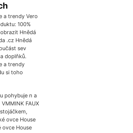
ch
e a trendy Vero
duktu: 100%
Zobrazit Hnědá
da .cz Hnědá
oučást sev
 a doplňků.
e a trendy
u si toho
bu pohybuje n a
át VMMINK FAUX
 stojáčkem,
ské ovce House
é ovce House