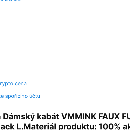
rypto cena
ze spořicího účtu
a Dámský kabát VMMINK FAUX F
ack L.Materiál produktu: 100% ak