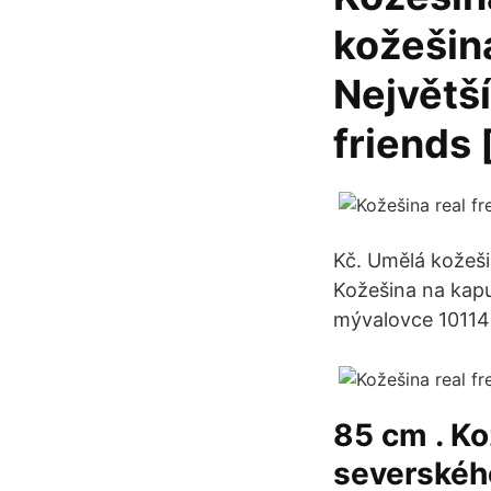
kožešin
Největší
friends
Kč. Umělá kožeš
Kožešina na kapu
mývalovce 10114
85 cm . Ko
severského