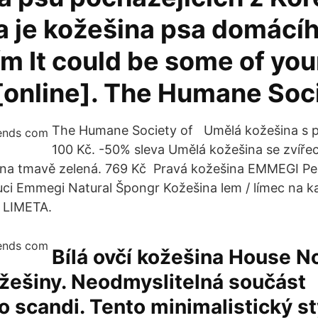
a je kožešina psa domácíh
m It could be some of you
 [online]. The Humane Soc
The Humane Society of Umělá kožešina s pu
100 Kč. -50% sleva Umělá kožešina se zvíř
ina tmavě zelená. 769 Kč Pravá kožešina EMMEGI Pe
ci Emmegi Natural Špongr Kožešina lem / límec na ka
 LIMETA.
Bílá ovčí kožešina House No
žešiny. Neodmyslitelná součást
 scandi. Tento minimalistický styl