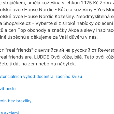
 stojáčkem, umělá kožešina s lehkou 1 125 Kč Zobra
olské ovce House Nordic - Kůže a kožešiny - Yes Mó
olské ovce House Nordic Kožešiny. Neodmyslitelná s
 ShopAlike.cz - Vyberte si z široké nabídky oblečení
ů a cen Top obchody a značky Akce a slevy Inspirac
ně úspěchů a děkujeme za Vaši důvěru v nás.
 "real friends" c английский на русский от Reverso
al friends are. LUDDE Ovčí kůže, bílá. Tato ovčí kůže
ete ji dát na zem nebo na nábytek.
otenciálních výhod decentralizačního kvízu
it heslo
oin bez brazilky
 s akciemi