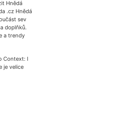
zit Hnědá
da .cz Hnědá
oučást sev
 a doplňků.
e a trendy
 Context: I
 je velice