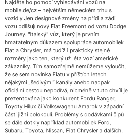
Najděte ho pomocí vyhledávání vozů na
mobile.de/cz – největším německém trhu s
vozidly Jen designové změny na přídi a zádi
vozu odlišují nový Fiat Freemont od vozu Dodge
Journey. "Italský" vůz, který je prvním
hmatatelným důkazem spolupráce automobilek
Fiat a Chrysler, má tudíž i prakticky stejné
rozměry jako ten, který už léta vozí americké
zákazníky. Tím samozřejmě nemůžeme vyloučit,
že se sem novinka Fiatu v příštích letech
nějakými „šedivými“ kanály anebo naopak
oficiální cestou nepodívá, nicméně v tuto chvíli je
prezentována jako konkurent Fordu Ranger,
Toyoty Hilux či Volkswagenu Amarok v západní
části jižní polokouli. Problémy s dodávkami čipů
se dále dotkly například automobilek Ford,
Subaru, Toyota, Nissan, Fiat Chrysler a dalších.