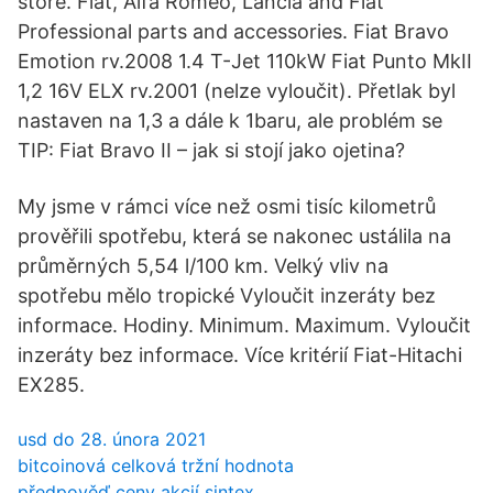
store. Fiat, Alfa Romeo, Lancia and Fiat
Professional parts and accessories. Fiat Bravo
Emotion rv.2008 1.4 T-Jet 110kW Fiat Punto MkII
1,2 16V ELX rv.2001 (nelze vyloučit). Přetlak byl
nastaven na 1,3 a dále k 1baru, ale problém se
TIP: Fiat Bravo II – jak si stojí jako ojetina?
My jsme v rámci více než osmi tisíc kilometrů
prověřili spotřebu, která se nakonec ustálila na
průměrných 5,54 l/100 km. Velký vliv na
spotřebu mělo tropické Vyloučit inzeráty bez
informace. Hodiny. Minimum. Maximum. Vyloučit
inzeráty bez informace. Více kritérií Fiat-Hitachi
EX285.
usd do 28. února 2021
bitcoinová celková tržní hodnota
předpověď ceny akcií sintex