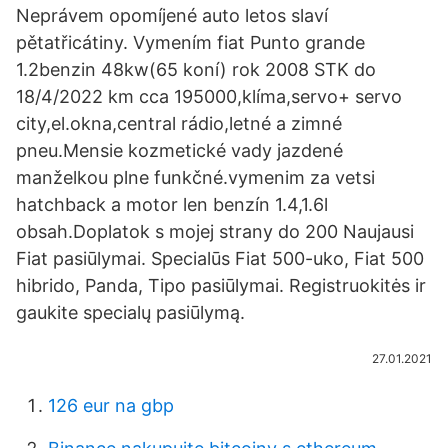
Neprávem opomíjené auto letos slaví
pětatřicátiny. Vymením fiat Punto grande
1.2benzin 48kw(65 koní) rok 2008 STK do
18/4/2022 km cca 195000,klíma,servo+ servo
city,el.okna,central rádio,letné a zimné
pneu.Mensie kozmetické vady jazdené
manželkou plne funkčné.vymenim za vetsi
hatchback a motor len benzín 1.4,1.6l
obsah.Doplatok s mojej strany do 200 Naujausi
Fiat pasiūlymai. Specialūs Fiat 500-uko, Fiat 500
hibrido, Panda, Tipo pasiūlymai. Registruokitės ir
gaukite specialų pasiūlymą.
27.01.2021
126 eur na gbp