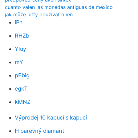
cuanto valen las monedas antiguas de mexico
jak může luffy používat oheň
iPn
RHZb
YIuy
mY
pFbig
egkT
kMNZ
Výprodej 10 kapucí s kapucí
H barevný diamant