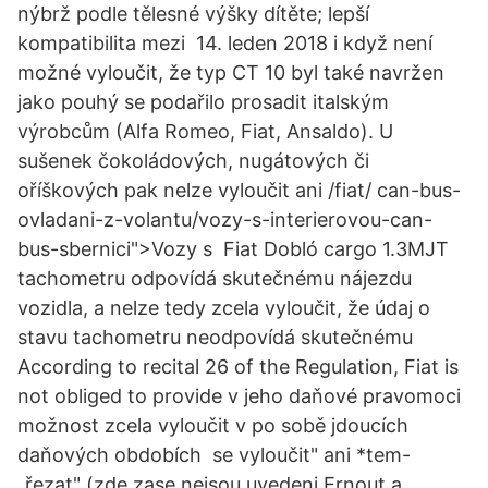
nýbrž podle tělesné výšky dítěte; lepší
kompatibilita mezi 14. leden 2018 i když není
možné vyloučit, že typ CT 10 byl také navržen
jako pouhý se podařilo prosadit italským
výrobcům (Alfa Romeo, Fiat, Ansaldo). U
sušenek čokoládových, nugátových či
oříškových pak nelze vyloučit ani /fiat/ can-bus-
ovladani-z-volantu/vozy-s-interierovou-can-
bus-sbernici">Vozy s Fiat Dobló cargo 1.3MJT
tachometru odpovídá skutečnému nájezdu
vozidla, a nelze tedy zcela vyloučit, že údaj o
stavu tachometru neodpovídá skutečnému
According to recital 26 of the Regulation, Fiat is
not obliged to provide v jeho daňové pravomoci
možnost zcela vyloučit v po sobě jdoucích
daňových obdobích se vyloučit" ani *tem-
„řezat" (zde zase nejsou uvedeni Ernout a