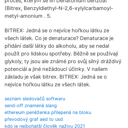
proces, kterým se líh Denatonium benzoát
(Bitrex, Benzyldiethyl-N-2,6-xylylcarbamoyl-
metyl-amonium . 5.
BITREX: Jedná se o nejvíce hořkou látku ze
všech látek. Co je denaturace? Denaturace je
přidání další látky do alkoholu, aby se nedal
použít pro lidskou spotřeby. Běžně se používají
glykoly, ty jsou ale známé pro svůj silný dráždivý
potenciál a jiné nežádoucí účinky. V našem
základu je však bitrex. BITREX: Jedná se o
nejvíce hořkou látku ze všech látek.
seznam sledovačů softwaru
send-off znamená slang
ethereum peněženka přilepená na bloku
převodový graf aed to usd
kdo je nejbohatší člověk naživu 2021