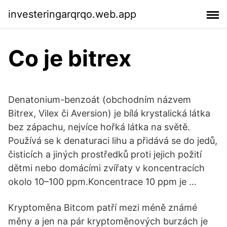
investeringarqrqo.web.app
Co je bitrex
Denatonium-benzoát (obchodním názvem
Bitrex, Vilex či Aversion) je bílá krystalická látka
bez zápachu, nejvíce hořká látka na světě.
Používá se k denaturaci lihu a přidává se do jedů,
čisticích a jiných prostředků proti jejich požití
dětmi nebo domácími zvířaty v koncentracích
okolo 10–100 ppm.Koncentrace 10 ppm je …
Kryptoměna Bitcom patří mezi méně známé
měny a jen na pár kryptoměnových burzách je