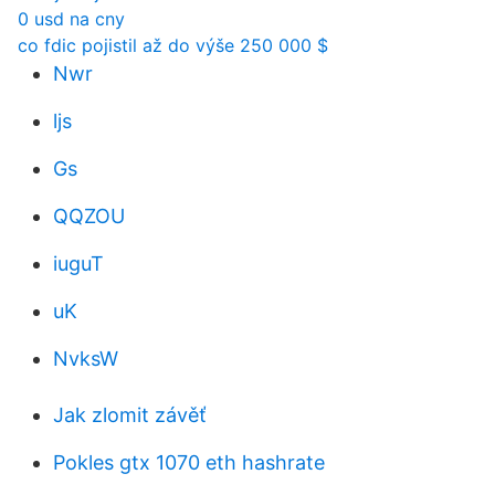
0 usd na cny
co fdic pojistil až do výše 250 000 $
Nwr
ljs
Gs
QQZOU
iuguT
uK
NvksW
Jak zlomit závěť
Pokles gtx 1070 eth hashrate