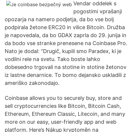
Vendar oddelek s
pogostimi vprašanji
opozarja na namero podjetja, da bo vse bolj
podpirala žetone ERC20 in vilice Bitcoin. Družba
je napovedala, da bo GDAX zaprla do 29. junija in
da bodo vse stranke prenesene na Coinbase Pro.
Nato je dodal: “Drugič, kupili smo Paradex, ki je
vodilni rele na svetu. Tako boste lahko
dobesedno trgovali na stotine in stotine žetonov
iz lastne denarnice. To bomo dejansko uskladili z
ameriško zakonodajo.
Coinbase allows you to securely buy, store and
sell cryptocurrencies like Bitcoin, Bitcoin Cash,
Ethereum, Ethereum Classic, Litecoin, and many
more on our easy, user-friendly app and web
platform. Here’s Nákup kryptoměn na