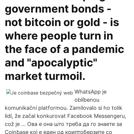
government bonds -
not bitcoin or gold - is
where people turn in
the face of a pandemic
and "apocalyptic"
market turmoil.
WhatsApp je
oblíbenou
komunikační platformou. Zamilovalo si ho tolik
lidí, že začal konkurovat Facebook Messengeru,
což je … Ова е она што треба да го знаете за
Coinbase кој е еден од криптоберзите со