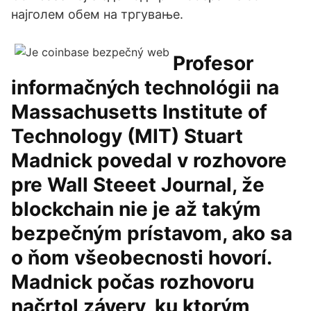
најголем обем на тргување.
Profesor
informačných technológii na
Massachusetts Institute of
Technology (MIT) Stuart
Madnick povedal v rozhovore
pre Wall Steeet Journal, že
blockchain nie je až takým
bezpečným prístavom, ako sa
o ňom všeobecnosti hovorí.
Madnick počas rozhovoru
načrtol závery, ku ktorým