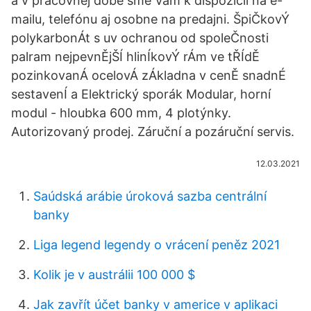
a v pracovnej dobe sme Vám k dispozícii na e-
mailu, telefónu aj osobne na predajni. ŠpiČkovÝ
polykarbonÁt s uv ochranou od spoleČnosti
palram nejpevnĚjŠÍ hlinÍkovÝ rÁm ve tŘÍdĚ
pozinkovanÁ ocelovÁ zÁkladna v cenĚ snadnÉ
sestavenÍ a Elektrický sporák Modular, horní
modul - hloubka 600 mm, 4 plotýnky.
Autorizovaný prodej. Záruční a pozáruční servis.
12.03.2021
Saúdská arábie úroková sazba centrální
banky
Liga legend legendy o vrácení peněz 2021
Kolik je v austrálii 100 000 $
Jak zavřít účet banky v americe v aplikaci