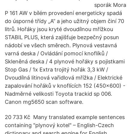
sporák Mora
P 161 AW v bílém provedení energeticky spadá
do úsporné třídy „A“ a jeho užitný objem činí 70
litrů. Hořáky jsou kryté dvoudílnou mřížkou
STABIL PLUS, která zajišťuje bezpečný posun
nádobí ve všech směrech. Plynová vestavná
varná deska / Ovládání pomocí knoflíků /
Skleněná deska / 4 plynové hořáky s pojistkami
Stop Gas / 1x Extra trojitý hořák 3,3 kW /
Dvoudílná litinová vařidlová mřížka / Elektrické
zapalování hořáků v knoflících 152 (450×600) -
Nadměrné velikosti Toyota trackid sp 006.
Canon mg5650 scan software.
20 733 Kč Many translated example sentences
containing "plynový kotel" – English-Czech
dictionary and search engine for English