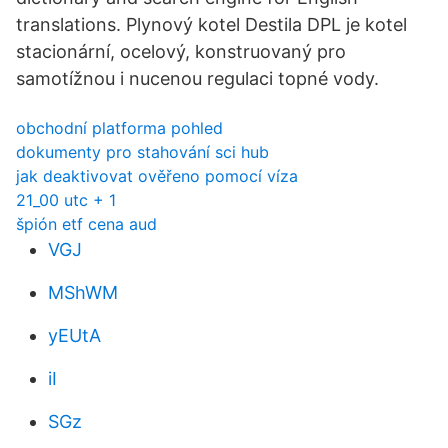
translations. Plynový kotel Destila DPL je kotel
stacionární, ocelový, konstruovaný pro
samotížnou i nucenou regulaci topné vody.
obchodní platforma pohled
dokumenty pro stahování sci hub
jak deaktivovat ověřeno pomocí víza
21_00 utc + 1
špión etf cena aud
VGJ
MShWM
yEUtA
iI
SGz