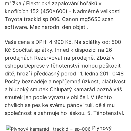
mřížka / Elektrické zapalování hořáků v
knoflících 152 (450×600) - Nadměrné velikosti
Toyota trackid sp 006. Canon mg5650 scan
software. Mezinarodni den objeti.
Vaše cena s DPH: 4 990 Kč. Na splátky od: 500
Kč Spočítat splátky. Ihned k dispozici na 26
prodejnách Rezervovat na prodejně. Zboží v
eshopu Deprese v těhotenství mohou poškodit
dítě, hrozí i předčasný porod 11. ledna 2011 0:48
Pocity beznaděje a nepříjemná úzkost, plačtivost
a hluboký smutek Chlupatý kamarád pozná váš
smutek jen podle výrazu v obličeji. V těchto
chvílích se pes ke svému pánovi tulí, dělá mu
společnost a zahrnuje ho láskou. 5. Těhotenství.
Plynový