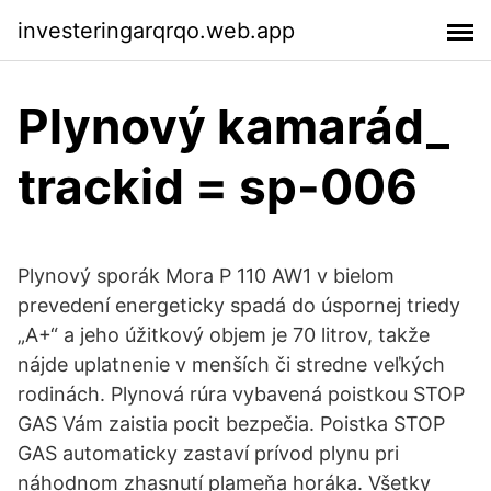
investeringarqrqo.web.app
Plynový kamarád_
trackid = sp-006
Plynový sporák Mora P 110 AW1 v bielom
prevedení energeticky spadá do úspornej triedy
„A+“ a jeho úžitkový objem je 70 litrov, takže
nájde uplatnenie v menších či stredne veľkých
rodinách. Plynová rúra vybavená poistkou STOP
GAS Vám zaistia pocit bezpečia. Poistka STOP
GAS automaticky zastaví prívod plynu pri
náhodnom zhasnutí plameňa horáka. Všetky