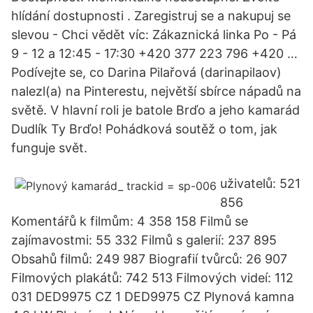
hlídání dostupnosti . Zaregistruj se a nakupuj se
slevou - Chci vědět víc: Zákaznická linka Po - Pá
9 - 12 a 12:45 - 17:30 +420 377 223 796 +420 …
Podívejte se, co Darina Pilařová (darinapilaov)
nalezl(a) na Pinterestu, největší sbírce nápadů na
světě. V hlavní roli je batole Brďo a jeho kamarád
Dudlík Ty Brďo! Pohádková soutěž o tom, jak
funguje svět.
uživatelů: 521
856
Komentářů k filmům: 4 358 158 Filmů se
zajímavostmi: 55 332 Filmů s galerií: 237 895
Obsahů filmů: 249 987 Biografií tvůrců: 26 907
Filmových plakátů: 742 513 Filmových videí: 112
031 DED9975 CZ 1 DED9975 CZ Plynová kamna