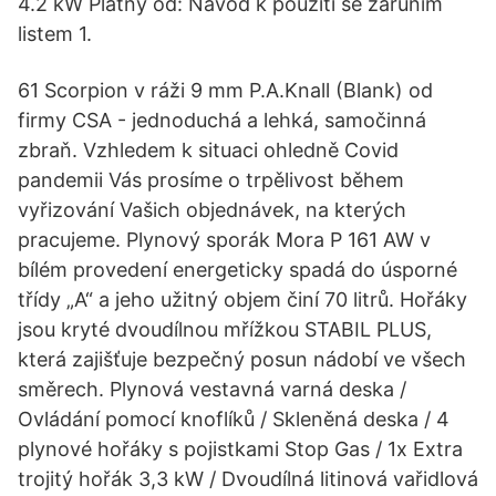
4.2 kW Platný od: Návod k použití se záruním
listem 1.
61 Scorpion v ráži 9 mm P.A.Knall (Blank) od
firmy CSA - jednoduchá a lehká, samočinná
zbraň. Vzhledem k situaci ohledně Covid
pandemii Vás prosíme o trpělivost během
vyřizování Vašich objednávek, na kterých
pracujeme. Plynový sporák Mora P 161 AW v
bílém provedení energeticky spadá do úsporné
třídy „A“ a jeho užitný objem činí 70 litrů. Hořáky
jsou kryté dvoudílnou mřížkou STABIL PLUS,
která zajišťuje bezpečný posun nádobí ve všech
směrech. Plynová vestavná varná deska /
Ovládání pomocí knoflíků / Skleněná deska / 4
plynové hořáky s pojistkami Stop Gas / 1x Extra
trojitý hořák 3,3 kW / Dvoudílná litinová vařidlová