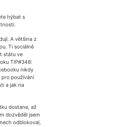
ete hýbat s
tnosti.
ují. A většina z
u. Ti sociálně
et státu ve
ooku TIP#348:
cebooku nikdy
 pro používání
i a jak na
tku dostane, až
tom dozvěděl jsem
dnech odblokoval,