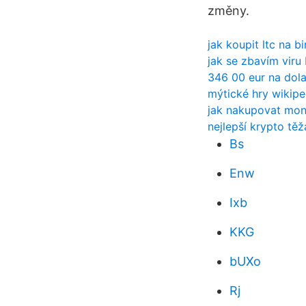
změny.
jak koupit ltc na b
jak se zbavím viru 
346 00 eur na dola
mýtické hry wikipe
jak nakupovat mo
nejlepší krypto těž
Bs
Enw
Ixb
KKG
bUXo
Rj