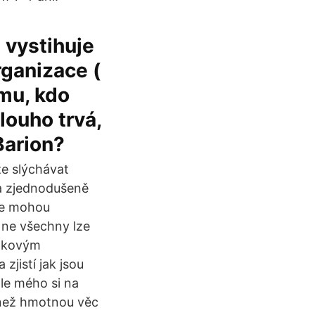
 vystihuje
rganizace (
mu, kdo
louho trvá,
Barion?
ze slýchávat
 a zjednodušeně
ice mohou
 ne všechny lze
takovým
zjistí jak jsou
dle mého si na
 než hmotnou věc