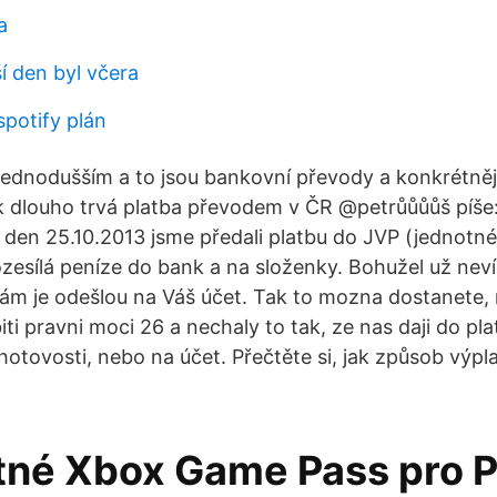
a
í den byl včera
spotify plán
ednodušším a to jsou bankovní převody a konkrétněj
 dlouho trvá platba převodem v ČR @petrůůůůš píše:
den 25.10.2013 jsme předali platbu do JVP (jednotné
ozesílá peníze do bank a na složenky. Bohužel už neví
ám je odešlou na Váš účet. Tak to mozna dostanete, n
iti pravni moci 26 a nechaly to tak, ze nas daji do p
hotovosti, nebo na účet. Přečtěte si, jak způsob výpl
tné Xbox Game Pass pro 