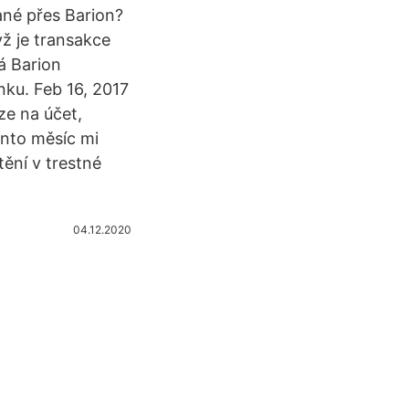
ané přes Barion?
ž je transakce
á Barion
nku. Feb 16, 2017
ze na účet,
ento měsíc mi
tění v trestné
04.12.2020