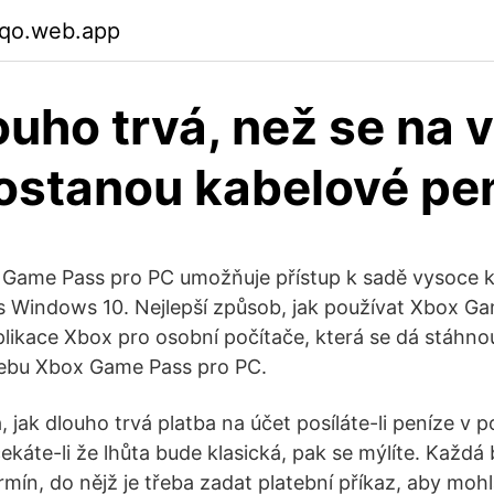
rqo.web.app
ouho trvá, než se na 
ostanou kabelové pe
Game Pass pro PC umožňuje přístup k sadě vysoce kv
s Windows 10. Nejlepší způsob, jak používat Xbox G
aplikace Xbox pro osobní počítače, která se dá stáhno
ebu Xbox Game Pass pro PC.
 jak dlouho trvá platba na účet posíláte-li peníze v p
ekáte-li že lhůta bude klasická, pak se mýlíte. Každá
rmín, do nějž je třeba zadat platební příkaz, aby moh