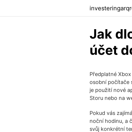
investeringarq
Jak dl
účet d
Předplatné Xbox 
osobní počítače 
je použití nové 
Storu nebo na w
Pokud vás zajímá,
noční hodinu, a č
svůj konkrétní te