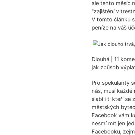
ale tento měsíc 
"zajištění v tres
V tomto článku s
peníze na váš úč
Dlouhá | 11 kome
jak způsob výplat
Pro spekulanty se
nás, musí každé 
slabí i ti kteří s
městských bytec
Facebook vám kd
nesmí mít jen je
Facebooku, zejmé