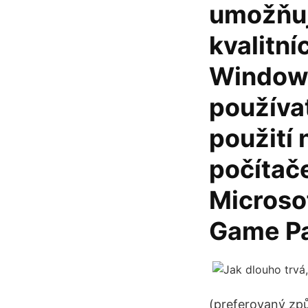
umožňuj
kvalitní
Windows
používa
použití 
počítače
Microso
Game Pa
(preferovaný způ