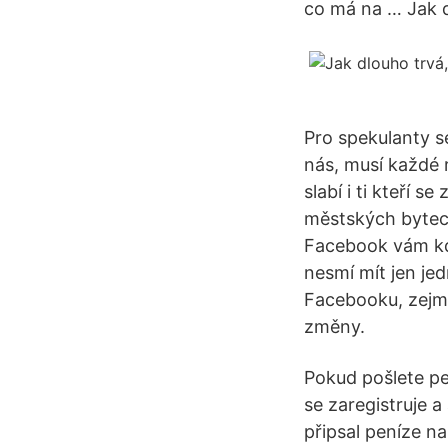
co má na … Jak d
Pro spekulanty se
nás, musí každé 
slabí i ti kteří s
městských bytec
Facebook vám kd
nesmí mít jen je
Facebooku, zejmé
změny.
Pokud pošlete p
se zaregistruje 
připsal peníze n