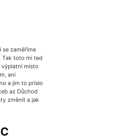
i se zaměříme
 Tak toto mi ted
 výplatní místo
m, ani
o a jim to prislo
lateb az Důchod
aty změnit a jak
PC