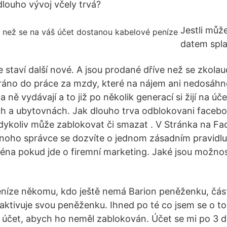
louho vývoj včely trvá?
Jestli můž
datem spla
 staví další nové. A jsou prodané dříve než se zkolaud
ráno do práce za mzdy, které na nájem ani nedosáhno
e za ně vydávají a to již po několik generací si žijí na úč
h a ubytovnách. Jak dlouho trva odblokovani faceb
ykoliv může zablokovat či smazat . V Stránka na Fa
dnoho správce se dozvíte o jednom zásadním pravidlu
na pokud jde o firemní marketing. Jaké jsou možnost
eníze někomu, kdo ještě nemá Barion peněženku, čás
a aktivuje svou peněženku. Ihned po té co jsem se o 
a účet, abych ho neměl zablokován. Účet se mi po 3 