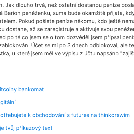
en. Jak dlouho trvá, než ostatní dostanou peníze posl
 Barion peněženku, suma bude okamžitě přijata, kdy
atelem. Pokud pošlete peníze někomu, kdo ještě nem
u dostane, až se zaregistruje a aktivuje svou peněže
ed po té co jsem se o tom dozvěděl jsem připsal pení
ablokován. Účet se mi po 3 dnech odblokoval, ale t
tka, u které jsem měl ve výpisu z účtu napsáno "zajiš
itcoiny bankomat
gitální
potřebujete k obchodování s futures na thinkorswim
e tvůj příkazový text