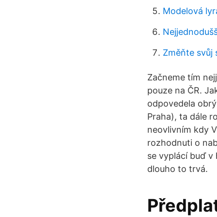
Modelová lyr
Nejjednodušš
Změňte svůj 
Začneme tím nejj
pouze na ČR. Jak
odpovedela obrý 
Praha), ta dále r
neovlivním kdy V
rozhodnuti o nab
se vyplácí buď v 
dlouho to trvá.
Předpla