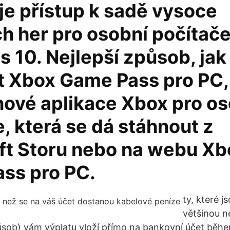
e přístup k sadě vysoce
ch her pro osobní počítače
 10. Nejlepší způsob, jak
t Xbox Game Pass pro PC, 
nové aplikace Xbox pro o
, která se dá stáhnout z
ft Storu nebo na webu Xb
ss pro PC.
ty, které j
většinou n
sob) vám výplatu vloží přímo na bankovní účet běhe