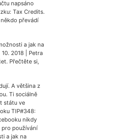
 účtu napsáno
ázku: Tax Credits.
o někdo převádí
možnosti a jak na
 10. 2018 | Petra
t. Přečtěte si,
ují. A většina z
u. Ti sociálně
et státu ve
ooku TIP#348:
cebooku nikdy
 pro používání
i a jak na