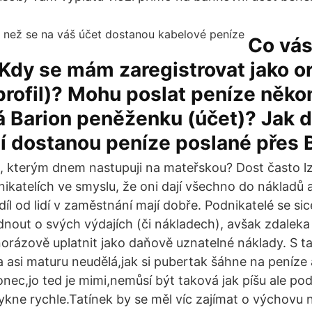
Co vás
Kdy se mám zaregistrovat jako o
rofil)? Mohu poslat peníze něko
 Barion peněženku (účet)? Jak d
í dostanou peníze poslané přes 
, kterým dnem nastupuji na mateřskou? Dost často l
dnikatelích ve smyslu, že oni dají všechno do nákladů
díl od lidí v zaměstnání mají dobře. Podnikatelé se s
out o svých výdajích (či nákladech), avšak zdaleka
orázově uplatnit jako daňově uznatelné náklady. S 
 asi maturu neudělá,jak si pubertak šáhne na peníze a 
onec,jo ted je mimi,nemůsí být taková jak píšu ale po
ykne rychle.Tatínek by se měl víc zajímat o výchovu