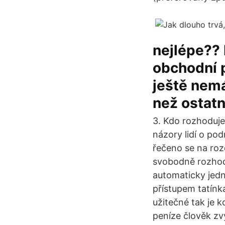
nejlépe?? 
obchodní p
ještě nemá
než ostatn
3. Kdo rozhoduje
názory lidí o po
řečeno se na roz
svobodně rozhodn
automaticky jedn
přístupem tatínka
užitečné tak je k
peníze člověk zv