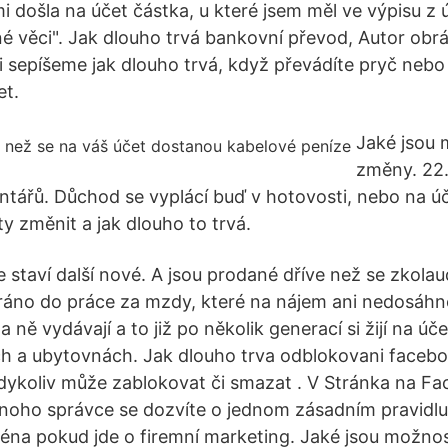
mi došla na účet částka, u které jsem měl ve výpisu z
tné věci". Jak dlouho trvá bankovní převod, Autor obr
i sepíšeme jak dlouho trvá, když převádíte pryč neb
et.
Jaké jsou 
změny. 22.
ntářů. Důchod se vyplácí buď v hotovosti, nebo na úče
y změnit a jak dlouho to trvá.
 staví další nové. A jsou prodané dříve než se zkolaud
ráno do práce za mzdy, které na nájem ani nedosáhno
e za ně vydávají a to již po několik generací si žijí na úč
h a ubytovnách. Jak dlouho trva odblokovani faceb
ykoliv může zablokovat či smazat . V Stránka na Fa
dnoho správce se dozvíte o jednom zásadním pravidlu
na pokud jde o firemní marketing. Jaké jsou možnost