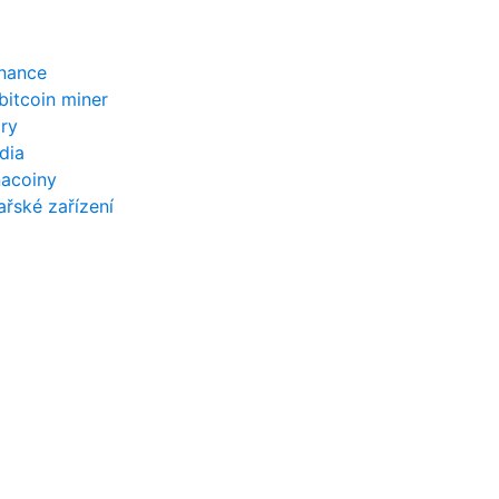
inance
bitcoin miner
ry
dia
nacoiny
ařské zařízení