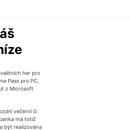
váš
níze
alitních her pro
ame Pass pro PC,
ut z Microsoft
ozdní večerní či
 banka má totiž
la být realizována