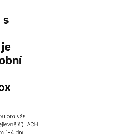
 s
je
sobní
ox
sou pro vás
ejlevnější). ACH
m 1–4 dní.