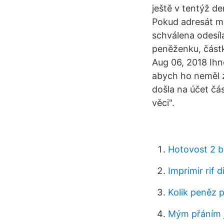
ještě v tentýž d
Pokud adresát má
schválena odesíl
peněženku, částk
Aug 06, 2018 Ihn
abych ho neměl z
došla na účet čás
věci".
Hotovost 2 b
Imprimir rif di
Kolik peněz 
Mým přáním j